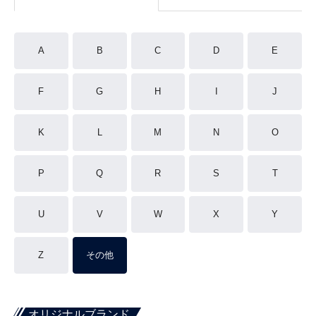
A
B
C
D
E
F
G
H
I
J
K
L
M
N
O
P
Q
R
S
T
U
V
W
X
Y
Z
その他
オリジナルブランド