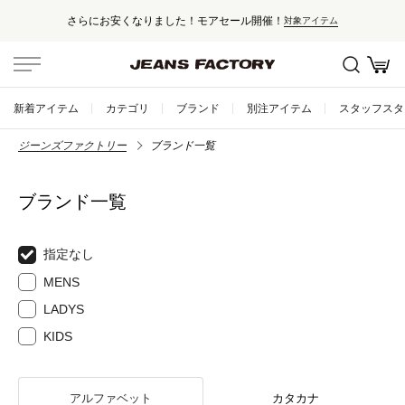
さらにお安くなりました！モアセール開催！
対象アイテム
新着アイテム
カテゴリ
ブランド
別注アイテム
スタッフスタ
ジーンズファクトリー
ブランド一覧
ブランド一覧
指定なし
MENS
LADYS
KIDS
アルファベット
カタカナ