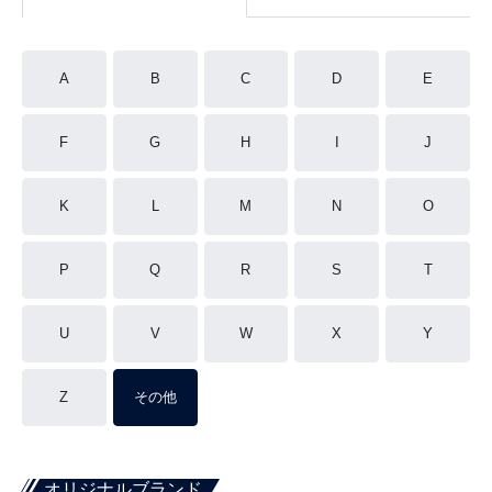
A
B
C
D
E
F
G
H
I
J
K
L
M
N
O
P
Q
R
S
T
U
V
W
X
Y
Z
その他
オリジナルブランド