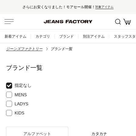
さらにお安くなりました！モアセール開催！
対象アイテム
新着アイテム
カテゴリ
ブランド
別注アイテム
スタッフスタ
ジーンズファクトリー
ブランド一覧
ブランド一覧
指定なし
MENS
LADYS
KIDS
アルファベット
カタカナ