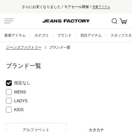
さらにお安くなりました！モアセール開催！
対象アイテム
新着アイテム
カテゴリ
ブランド
別注アイテム
スタッフスタ
ジーンズファクトリー
ブランド一覧
ブランド一覧
指定なし
MENS
LADYS
KIDS
アルファベット
カタカナ