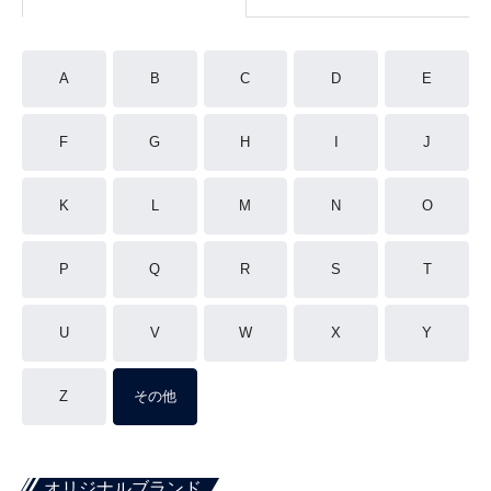
A
B
C
D
E
F
G
H
I
J
K
L
M
N
O
P
Q
R
S
T
U
V
W
X
Y
Z
その他
オリジナルブランド