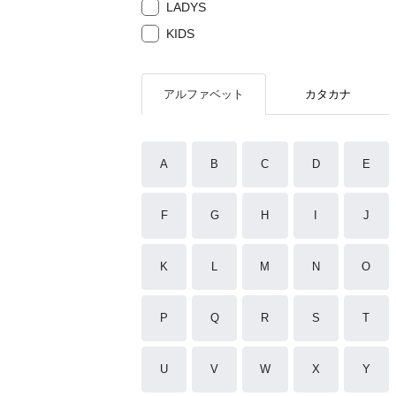
LADYS
KIDS
アルファベット
カタカナ
A
B
C
D
E
F
G
H
I
J
K
L
M
N
O
P
Q
R
S
T
U
V
W
X
Y