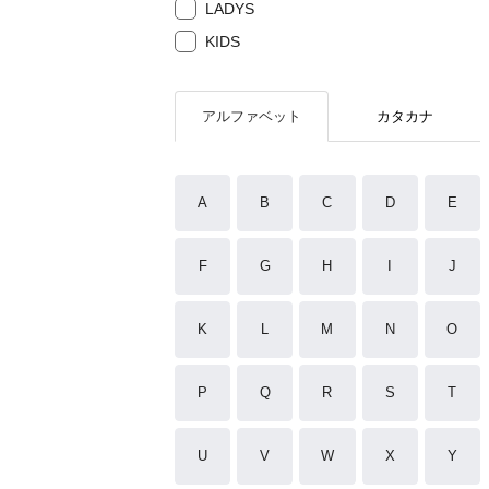
LADYS
KIDS
アルファベット
カタカナ
A
B
C
D
E
F
G
H
I
J
K
L
M
N
O
P
Q
R
S
T
U
V
W
X
Y