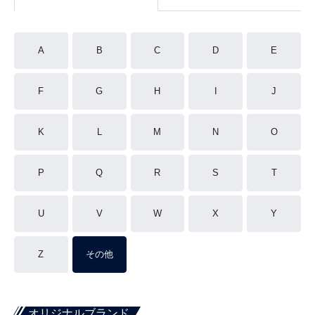
A
B
C
D
E
F
G
H
I
J
K
L
M
N
O
P
Q
R
S
T
U
V
W
X
Y
Z
その他
オリジナルブランド