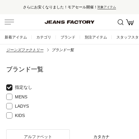
さらにお安くなりました！モアセール開催！
対象アイテム
新着アイテム
カテゴリ
ブランド
別注アイテム
スタッフスタ
ジーンズファクトリー
ブランド一覧
ブランド一覧
指定なし
MENS
LADYS
KIDS
アルファベット
カタカナ