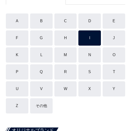
A
B
C
D
E
F
G
H
I
J
K
L
M
N
O
P
Q
R
S
T
U
V
W
X
Y
Z
その他
オリジナルブランド