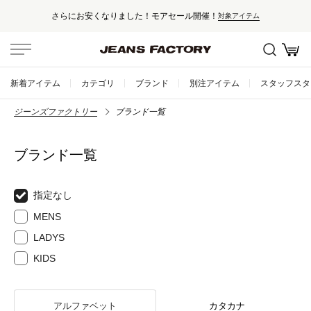
さらにお安くなりました！モアセール開催！
対象アイテム
新着アイテム
カテゴリ
ブランド
別注アイテム
スタッフスタ
ジーンズファクトリー
ブランド一覧
ブランド一覧
指定なし
MENS
LADYS
KIDS
アルファベット
カタカナ