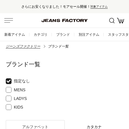
さらにお安くなりました！モアセール開催！
対象アイテム
新着アイテム
カテゴリ
ブランド
別注アイテム
スタッフスタ
ジーンズファクトリー
ブランド一覧
ブランド一覧
指定なし
MENS
LADYS
KIDS
アルファベット
カタカナ