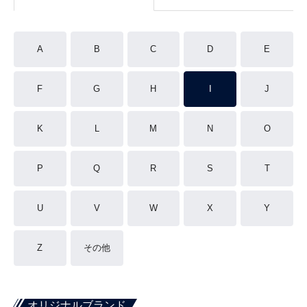
A
B
C
D
E
F
G
H
I
J
K
L
M
N
O
P
Q
R
S
T
U
V
W
X
Y
Z
その他
オリジナルブランド