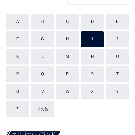
A
B
C
D
E
F
G
H
I
J
K
L
M
N
O
P
Q
R
S
T
U
V
W
X
Y
Z
その他
オリジナルブランド