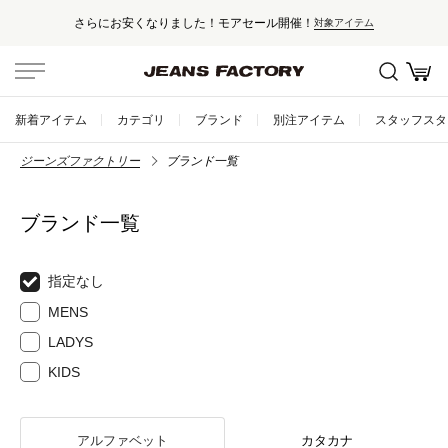
さらにお安くなりました！モアセール開催！
対象アイテム
新着アイテム
カテゴリ
ブランド
別注アイテム
スタッフスタ
ジーンズファクトリー
ブランド一覧
ブランド一覧
指定なし
MENS
LADYS
KIDS
アルファベット
カタカナ