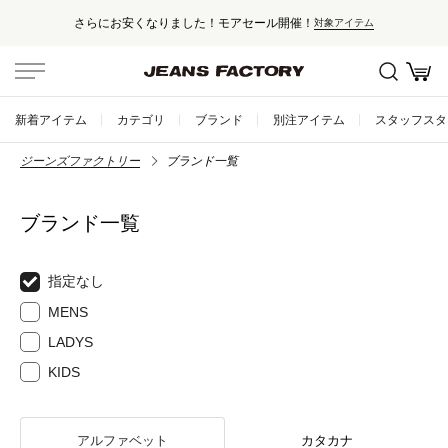
さらにお安くなりました！モアセール開催！
対象アイテム
新着アイテム
カテゴリ
ブランド
別注アイテム
スタッフスタ
ジーンズファクトリー
ブランド一覧
ブランド一覧
指定なし
MENS
LADYS
KIDS
アルファベット
カタカナ