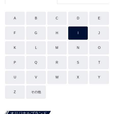
A
B
C
D
E
F
G
H
I
J
K
L
M
N
O
P
Q
R
S
T
U
V
W
X
Y
Z
その他
オリジナルブランド