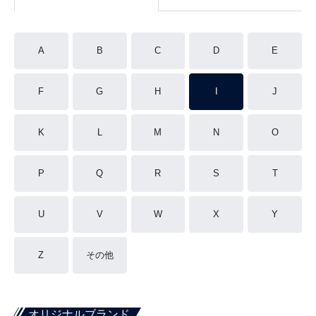
A
B
C
D
E
F
G
H
I
J
K
L
M
N
O
P
Q
R
S
T
U
V
W
X
Y
Z
その他
オリジナルブランド