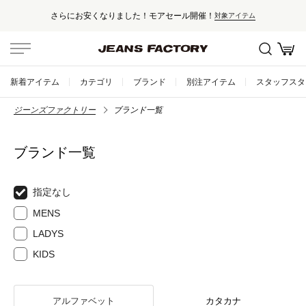
さらにお安くなりました！モアセール開催！
対象アイテム
新着アイテム
カテゴリ
ブランド
別注アイテム
スタッフスタ
ジーンズファクトリー
ブランド一覧
ブランド一覧
指定なし
MENS
LADYS
KIDS
アルファベット
カタカナ