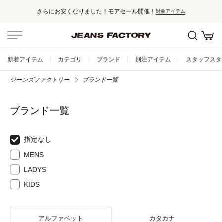
さらにお安くなりました！モアセール開催！
対象アイテム
新着アイテム
カテゴリ
ブランド
別注アイテム
スタッフスタ
ジーンズファクトリー
ブランド一覧
ブランド一覧
指定なし
MENS
LADYS
KIDS
アルファベット
カタカナ