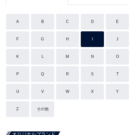
A
B
C
D
E
F
G
H
I
J
K
L
M
N
O
P
Q
R
S
T
U
V
W
X
Y
Z
その他
オリジナルブランド