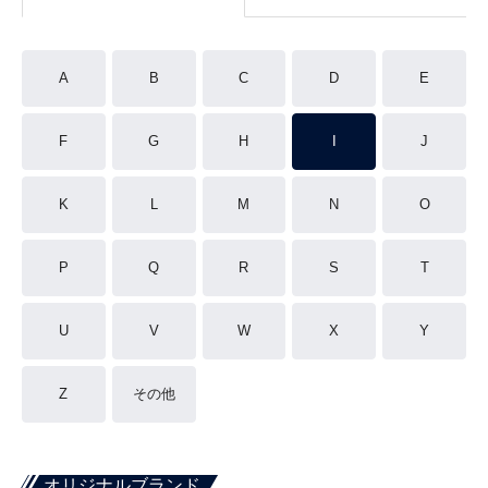
A
B
C
D
E
F
G
H
I
J
K
L
M
N
O
P
Q
R
S
T
U
V
W
X
Y
Z
その他
オリジナルブランド