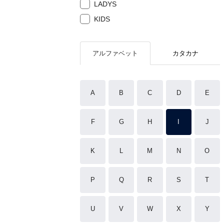
LADYS
KIDS
アルファベット
カタカナ
A
B
C
D
E
F
G
H
I
J
K
L
M
N
O
P
Q
R
S
T
U
V
W
X
Y