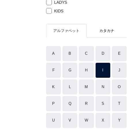
LADYS
KIDS
アルファベット
カタカナ
A
B
C
D
E
F
G
H
I
J
K
L
M
N
O
P
Q
R
S
T
U
V
W
X
Y