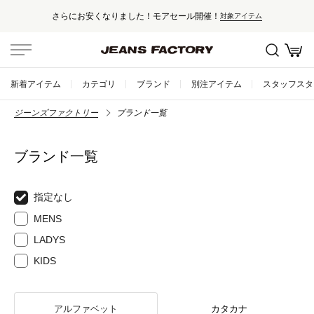
さらにお安くなりました！モアセール開催！
対象アイテム
新着アイテム
カテゴリ
ブランド
別注アイテム
スタッフスタ
ジーンズファクトリー
ブランド一覧
ブランド一覧
指定なし
MENS
LADYS
KIDS
アルファベット
カタカナ