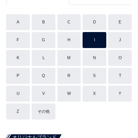
A
B
C
D
E
F
G
H
I
J
K
L
M
N
O
P
Q
R
S
T
U
V
W
X
Y
Z
その他
オリジナルブランド