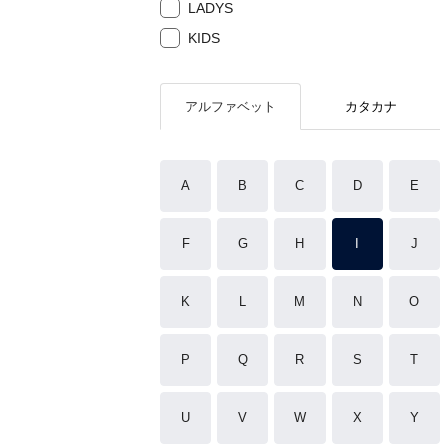
LADYS
KIDS
アルファベット
カタカナ
A
B
C
D
E
F
G
H
I
J
K
L
M
N
O
P
Q
R
S
T
U
V
W
X
Y