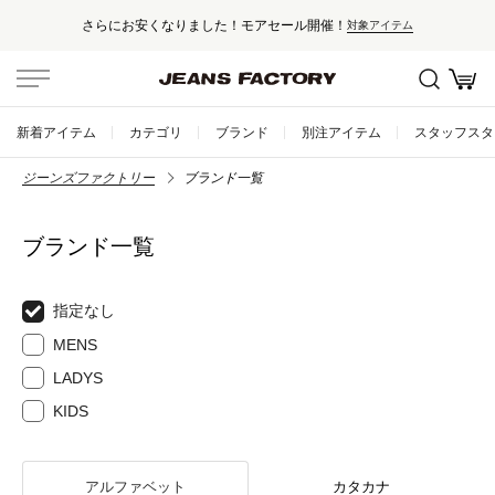
さらにお安くなりました！モアセール開催！
対象アイテム
新着アイテム
カテゴリ
ブランド
別注アイテム
スタッフスタ
ジーンズファクトリー
ブランド一覧
ブランド一覧
指定なし
MENS
LADYS
KIDS
アルファベット
カタカナ