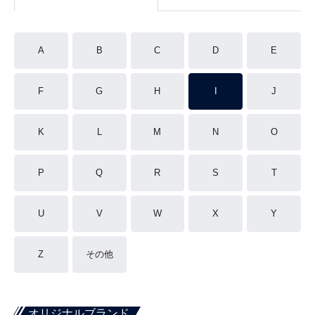
A
B
C
D
E
F
G
H
I
J
K
L
M
N
O
P
Q
R
S
T
U
V
W
X
Y
Z
その他
オリジナルブランド