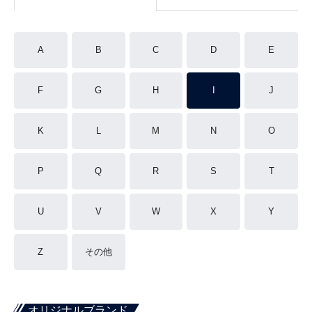
A
B
C
D
E
F
G
H
I
J
K
L
M
N
O
P
Q
R
S
T
U
V
W
X
Y
Z
その他
オリジナルブランド