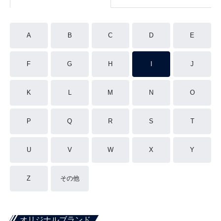
A
B
C
D
E
F
G
H
I
J
K
L
M
N
O
P
Q
R
S
T
U
V
W
X
Y
Z
その他
オリジナルブランド