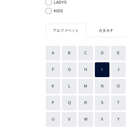
LADYS
KIDS
アルファベット
カタカナ
A
B
C
D
E
F
G
H
I
J
K
L
M
N
O
P
Q
R
S
T
U
V
W
X
Y