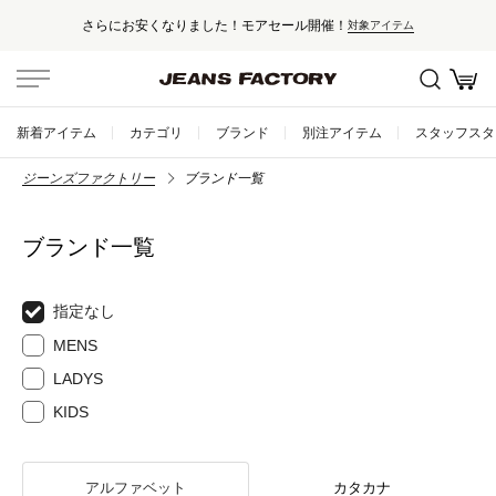
さらにお安くなりました！モアセール開催！
対象アイテム
新着アイテム
カテゴリ
ブランド
別注アイテム
スタッフスタ
ジーンズファクトリー
ブランド一覧
ブランド一覧
指定なし
MENS
LADYS
KIDS
アルファベット
カタカナ