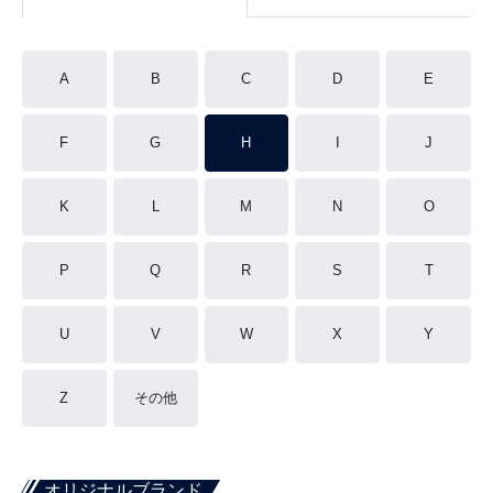
A
B
C
D
E
F
G
H
I
J
K
L
M
N
O
P
Q
R
S
T
U
V
W
X
Y
Z
その他
オリジナルブランド