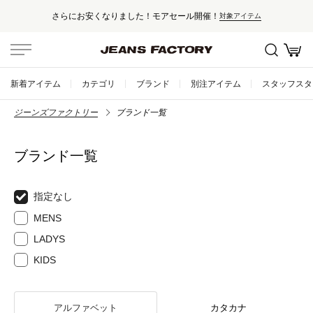
さらにお安くなりました！モアセール開催！
対象アイテム
新着アイテム
カテゴリ
ブランド
別注アイテム
スタッフスタ
ジーンズファクトリー
ブランド一覧
ブランド一覧
指定なし
MENS
LADYS
KIDS
アルファベット
カタカナ