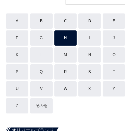
A
B
C
D
E
F
G
H
I
J
K
L
M
N
O
P
Q
R
S
T
U
V
W
X
Y
Z
その他
オリジナルブランド