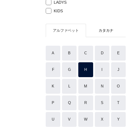
LADYS
KIDS
アルファベット
カタカナ
A
B
C
D
E
F
G
H
I
J
K
L
M
N
O
P
Q
R
S
T
U
V
W
X
Y