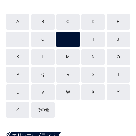
A
B
C
D
E
F
G
H
I
J
K
L
M
N
O
P
Q
R
S
T
U
V
W
X
Y
Z
その他
オリジナルブランド