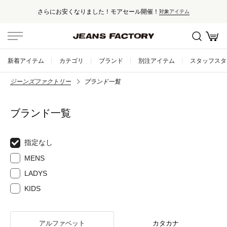
さらにお安くなりました！モアセール開催！
対象アイテム
新着アイテム
カテゴリ
ブランド
別注アイテム
スタッフスタ
ジーンズファクトリー
ブランド一覧
ブランド一覧
指定なし
MENS
LADYS
KIDS
アルファベット
カタカナ