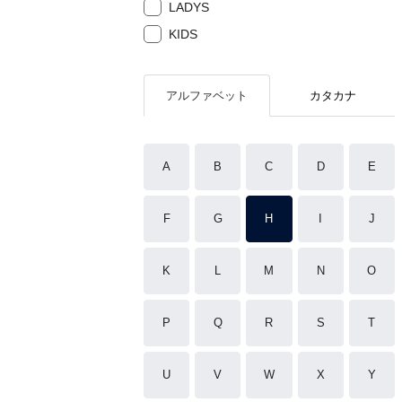
LADYS
KIDS
アルファベット
カタカナ
A
B
C
D
E
F
G
H
I
J
K
L
M
N
O
P
Q
R
S
T
U
V
W
X
Y