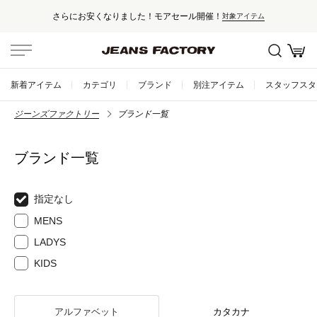
さらにお安くなりました！モアセール開催！
対象アイテム
新着アイテム
カテゴリ
ブランド
別注アイテム
スタッフスタ
ジーンズファクトリー
ブランド一覧
ブランド一覧
指定なし
MENS
LADYS
KIDS
アルファベット
カタカナ