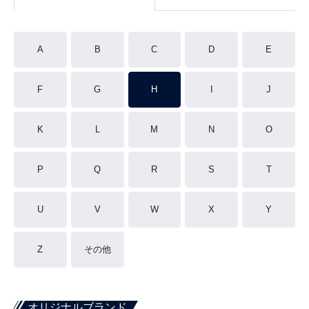
A
B
C
D
E
F
G
H
I
J
K
L
M
N
O
P
Q
R
S
T
U
V
W
X
Y
Z
その他
オリジナルブランド