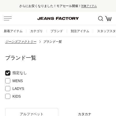
さらにお安くなりました！モアセール開催！
対象アイテム
新着アイテム
カテゴリ
ブランド
別注アイテム
スタッフスタ
ジーンズファクトリー
ブランド一覧
ブランド一覧
指定なし
MENS
LADYS
KIDS
アルファベット
カタカナ