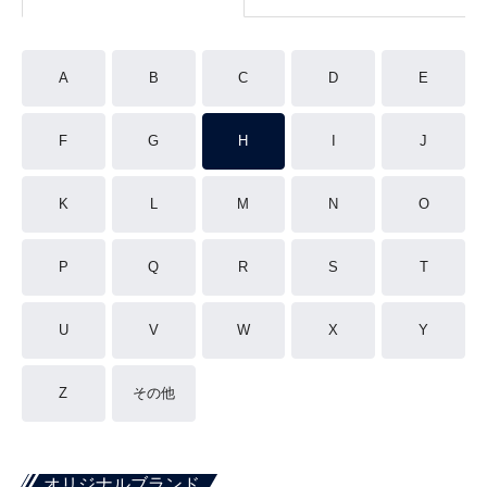
A
B
C
D
E
F
G
H
I
J
K
L
M
N
O
P
Q
R
S
T
U
V
W
X
Y
Z
その他
オリジナルブランド