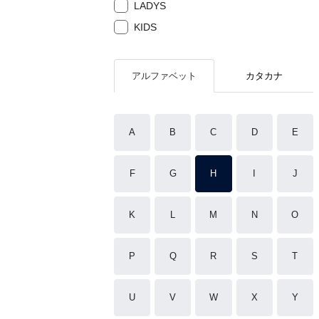
LADYS
KIDS
アルファベット
カタカナ
A
B
C
D
E
F
G
H
I
J
K
L
M
N
O
P
Q
R
S
T
U
V
W
X
Y