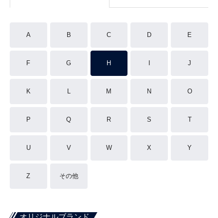
A
B
C
D
E
F
G
H
I
J
K
L
M
N
O
P
Q
R
S
T
U
V
W
X
Y
Z
その他
オリジナルブランド