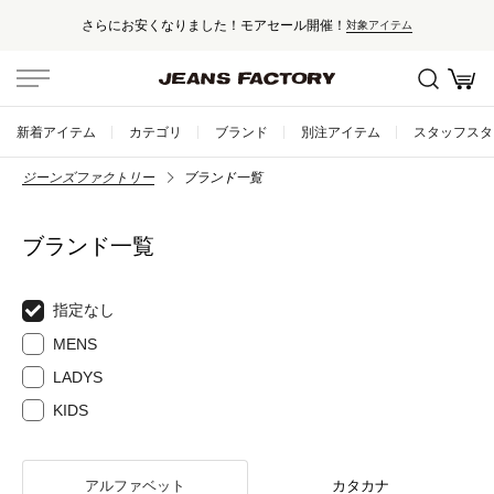
さらにお安くなりました！モアセール開催！
対象アイテム
新着アイテム
カテゴリ
ブランド
別注アイテム
スタッフスタ
ジーンズファクトリー
ブランド一覧
ブランド一覧
指定なし
MENS
LADYS
KIDS
アルファベット
カタカナ