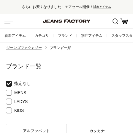
さらにお安くなりました！モアセール開催！
対象アイテム
新着アイテム
カテゴリ
ブランド
別注アイテム
スタッフスタ
ジーンズファクトリー
ブランド一覧
ブランド一覧
指定なし
MENS
LADYS
KIDS
アルファベット
カタカナ