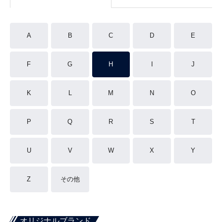
A
B
C
D
E
F
G
H
I
J
K
L
M
N
O
P
Q
R
S
T
U
V
W
X
Y
Z
その他
オリジナルブランド