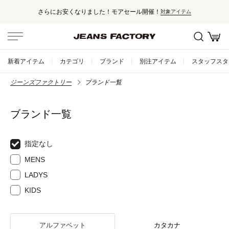
さらにお安くなりました！モアセール開催！
対象アイテム
新着アイテム
カテゴリ
ブランド
別注アイテム
スタッフスタ
ジーンズファクトリー
ブランド一覧
ブランド一覧
指定なし
MENS
LADYS
KIDS
アルファベット
カタカナ