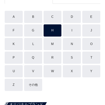
A
B
C
D
E
F
G
H
I
J
K
L
M
N
O
P
Q
R
S
T
U
V
W
X
Y
Z
その他
オリジナルブランド