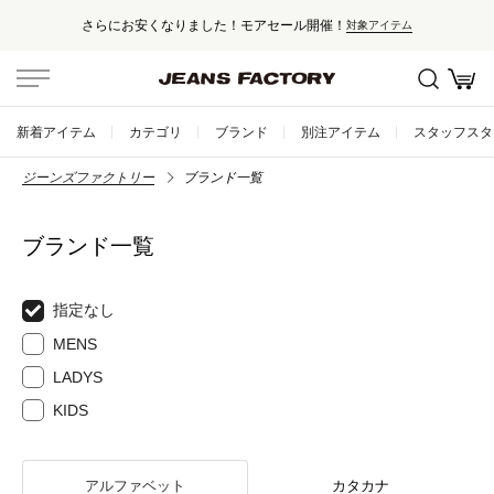
さらにお安くなりました！モアセール開催！
対象アイテム
新着アイテム
カテゴリ
ブランド
別注アイテム
スタッフスタ
ジーンズファクトリー
ブランド一覧
ブランド一覧
指定なし
MENS
LADYS
KIDS
アルファベット
カタカナ