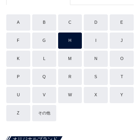
A
B
C
D
E
F
G
H
I
J
K
L
M
N
O
P
Q
R
S
T
U
V
W
X
Y
Z
その他
オリジナルブランド