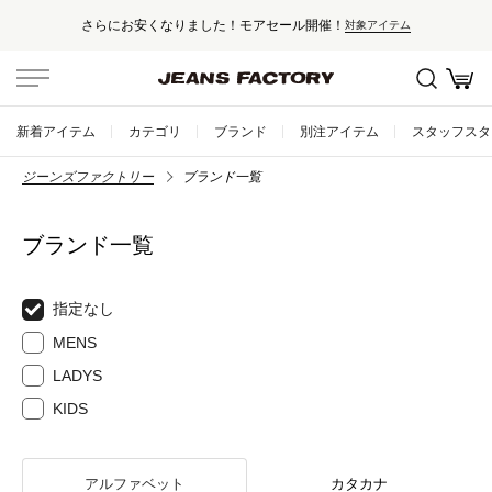
さらにお安くなりました！モアセール開催！
対象アイテム
新着アイテム
カテゴリ
ブランド
別注アイテム
スタッフスタ
ジーンズファクトリー
ブランド一覧
ブランド一覧
指定なし
MENS
LADYS
KIDS
アルファベット
カタカナ