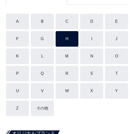
A
B
C
D
E
F
G
H
I
J
K
L
M
N
O
P
Q
R
S
T
U
V
W
X
Y
Z
その他
オリジナルブランド