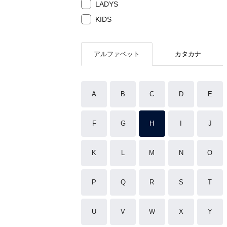
LADYS
KIDS
アルファベット
カタカナ
A
B
C
D
E
F
G
H
I
J
K
L
M
N
O
P
Q
R
S
T
U
V
W
X
Y