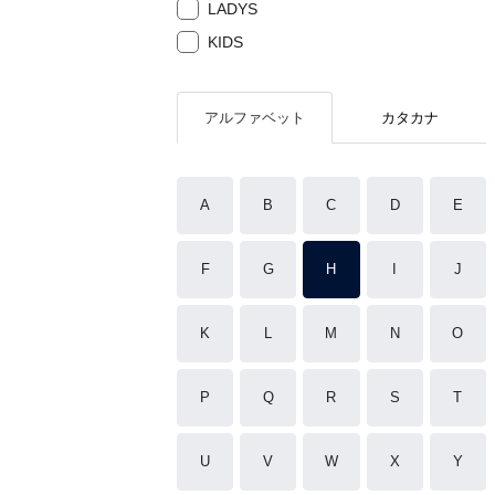
LADYS
KIDS
アルファベット
カタカナ
A
B
C
D
E
F
G
H
I
J
K
L
M
N
O
P
Q
R
S
T
U
V
W
X
Y