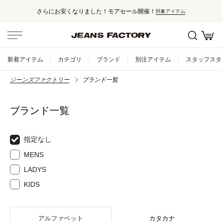
さらにお安くなりました！モアセール開催！
対象アイテム
新着アイテム
カテゴリ
ブランド
別注アイテム
スタッフスタ
ジーンズファクトリー
ブランド一覧
ブランド一覧
指定なし
MENS
LADYS
KIDS
アルファベット
カタカナ