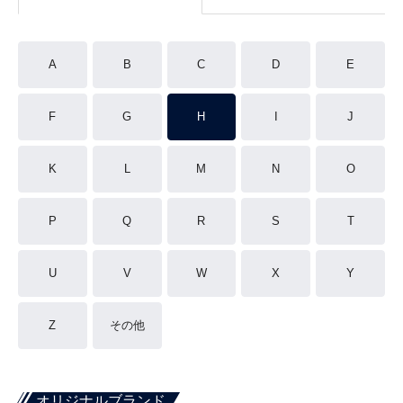
A
B
C
D
E
F
G
H
I
J
K
L
M
N
O
P
Q
R
S
T
U
V
W
X
Y
Z
その他
オリジナルブランド