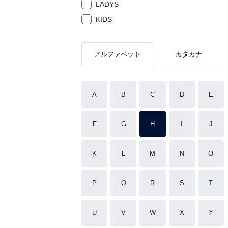
LADYS
KIDS
アルファベット
カタカナ
A
B
C
D
E
F
G
H
I
J
K
L
M
N
O
P
Q
R
S
T
U
V
W
X
Y