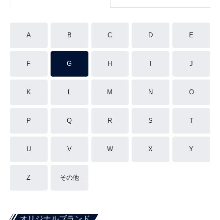
A
B
C
D
E
F
G
H
I
J
K
L
M
N
O
P
Q
R
S
T
U
V
W
X
Y
Z
その他
オリジナルブランド