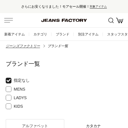
さらにお安くなりました！モアセール開催！
対象アイテム
新着アイテム
カテゴリ
ブランド
別注アイテム
スタッフスタ
ジーンズファクトリー
ブランド一覧
ブランド一覧
指定なし
MENS
LADYS
KIDS
アルファベット
カタカナ