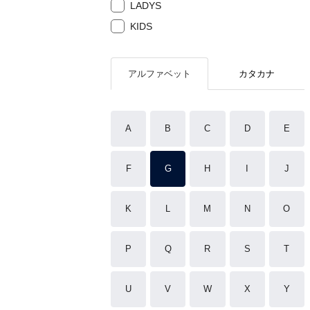
LADYS
KIDS
アルファベット
カタカナ
A
B
C
D
E
F
G
H
I
J
K
L
M
N
O
P
Q
R
S
T
U
V
W
X
Y