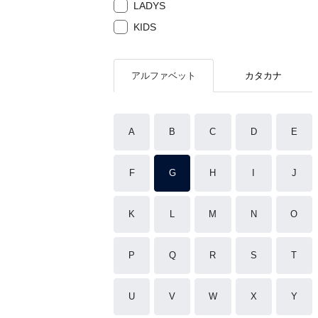
LADYS
KIDS
アルファベット
カタカナ
A
B
C
D
E
F
G
H
I
J
K
L
M
N
O
P
Q
R
S
T
U
V
W
X
Y