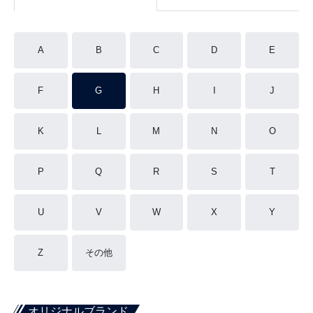
A
B
C
D
E
F
G
H
I
J
K
L
M
N
O
P
Q
R
S
T
U
V
W
X
Y
Z
その他
オリジナルブランド