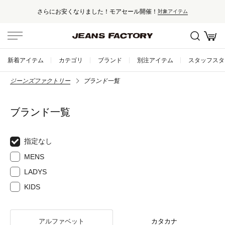
さらにお安くなりました！モアセール開催！
対象アイテム
新着アイテム
カテゴリ
ブランド
別注アイテム
スタッフスタ
ジーンズファクトリー
ブランド一覧
ブランド一覧
指定なし
MENS
LADYS
KIDS
アルファベット
カタカナ