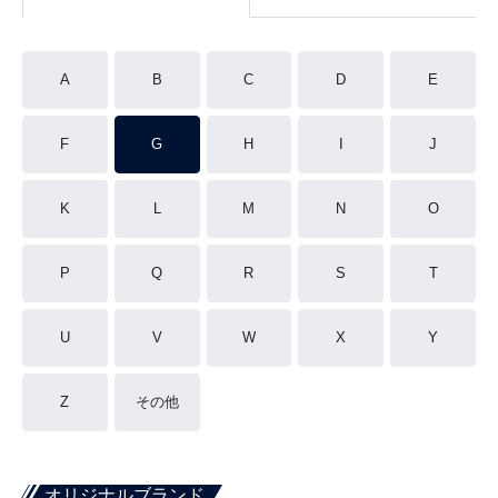
A
B
C
D
E
F
G
H
I
J
K
L
M
N
O
P
Q
R
S
T
U
V
W
X
Y
Z
その他
オリジナルブランド