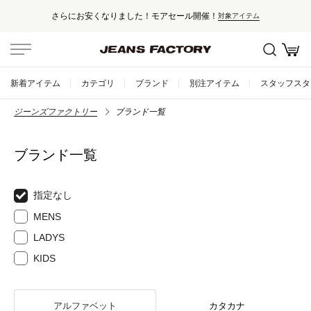
さらにお安くなりました！モアセール開催！
対象アイテム
新着アイテム
カテゴリ
ブランド
別注アイテム
スタッフスタ
ジーンズファクトリー
ブランド一覧
ブランド一覧
指定なし
MENS
LADYS
KIDS
アルファベット
カタカナ