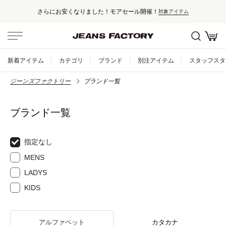
さらにお安くなりました！モアセール開催！
対象アイテム
新着アイテム
カテゴリ
ブランド
別注アイテム
スタッフスタ
ジーンズファクトリー
ブランド一覧
ブランド一覧
指定なし
MENS
LADYS
KIDS
アルファベット
カタカナ