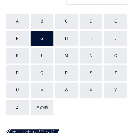
A
B
C
D
E
F
G
H
I
J
K
L
M
N
O
P
Q
R
S
T
U
V
W
X
Y
Z
その他
オリジナルブランド