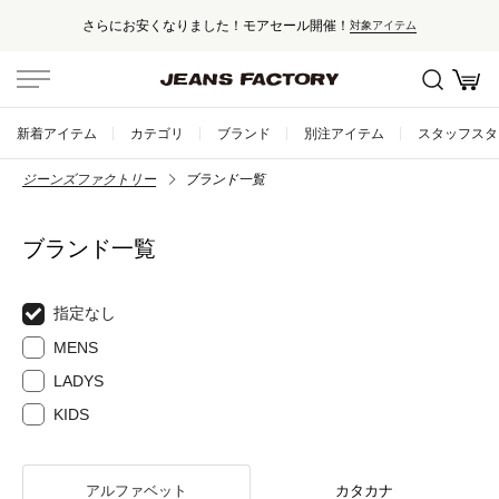
さらにお安くなりました！モアセール開催！
対象アイテム
新着アイテム
カテゴリ
ブランド
別注アイテム
スタッフスタ
ジーンズファクトリー
ブランド一覧
ブランド一覧
指定なし
MENS
LADYS
KIDS
アルファベット
カタカナ