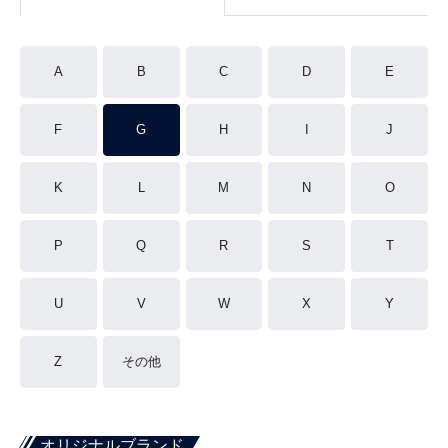
A
B
C
D
E
F
G
H
I
J
K
L
M
N
O
P
Q
R
S
T
U
V
W
X
Y
Z
その他
オリジナルブランド