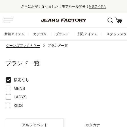
さらにお安くなりました！モアセール開催！
対象アイテム
新着アイテム
カテゴリ
ブランド
別注アイテム
スタッフスタ
ジーンズファクトリー
ブランド一覧
ブランド一覧
指定なし
MENS
LADYS
KIDS
アルファベット
カタカナ