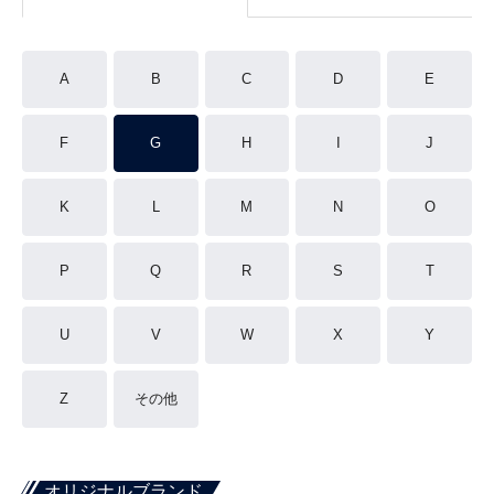
A
B
C
D
E
F
G
H
I
J
K
L
M
N
O
P
Q
R
S
T
U
V
W
X
Y
Z
その他
オリジナルブランド