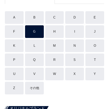
A
B
C
D
E
F
G
H
I
J
K
L
M
N
O
P
Q
R
S
T
U
V
W
X
Y
Z
その他
オリジナルブランド