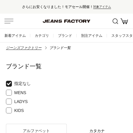
さらにお安くなりました！モアセール開催！
対象アイテム
新着アイテム
カテゴリ
ブランド
別注アイテム
スタッフスタ
ジーンズファクトリー
ブランド一覧
ブランド一覧
指定なし
MENS
LADYS
KIDS
アルファベット
カタカナ