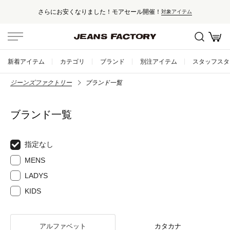
さらにお安くなりました！モアセール開催！
対象アイテム
新着アイテム
カテゴリ
ブランド
別注アイテム
スタッフスタ
ジーンズファクトリー
ブランド一覧
ブランド一覧
指定なし
MENS
LADYS
KIDS
アルファベット
カタカナ