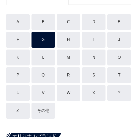
A
B
C
D
E
F
G
H
I
J
K
L
M
N
O
P
Q
R
S
T
U
V
W
X
Y
Z
その他
オリジナルブランド