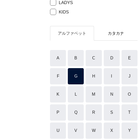
LADYS
KIDS
アルファベット
カタカナ
A
B
C
D
E
F
G
H
I
J
K
L
M
N
O
P
Q
R
S
T
U
V
W
X
Y