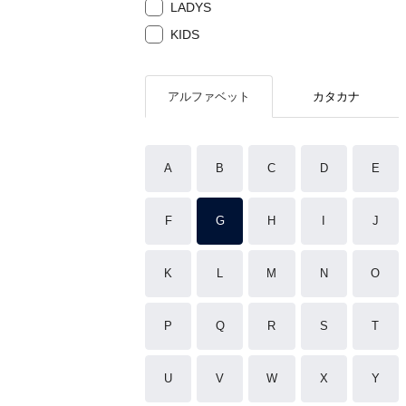
LADYS
KIDS
アルファベット
カタカナ
A
B
C
D
E
F
G
H
I
J
K
L
M
N
O
P
Q
R
S
T
U
V
W
X
Y